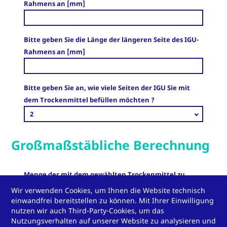
Rahmens an [mm]
Bitte geben Sie die Länge der längeren Seite des IGU-
Rahmens an [mm]
Bitte geben Sie an, wie viele Seiten der IGU Sie mit
dem Trockenmittel befüllen möchten ?
2
Großmaßstäbliche Berechnung
Menge der mit dem gewählten Trockenmittel zu
füllenden laufenden Meter [m]
Wir verwenden Cookies, um Ihnen die Website technisch
einwandfrei bereitstellen zu können. Mit Ihrer Einwilligung
nutzen wir auch Third-Party-Cookies, um das
Nutzungsverhalten auf unserer Website zu analysieren und