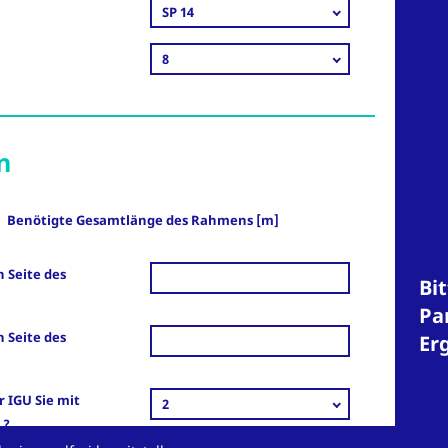
SP 14
8
n
Benötigte Gesamtlänge des Rahmens [m]
n Seite des
Bit
Pa
n Seite des
Er
r IGU Sie mit
2
 ?