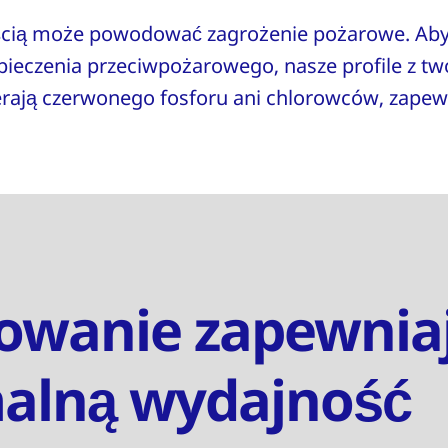
nością może powodować zagrożenie pożarowe. Ab
ieczenia przeciwpożarowego, nasze profile z tw
erają czerwonego fosforu ani chlorowców, zape
owanie zapewnia
alną wydajność