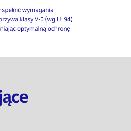
y spełnić wymagania
orzywa klasy V-0 (wg UL94)
wniając optymalną ochronę
jące