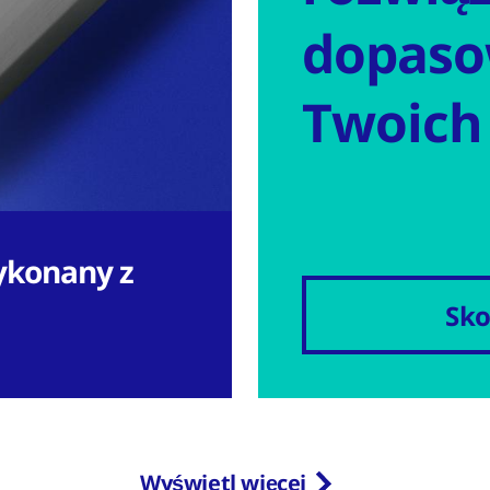
dopaso
Twoich
ykonany z
Sko
Wyświetl więcej