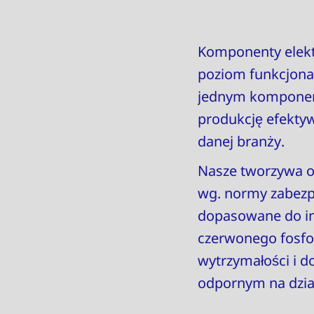
Komponenty elek
poziom funkcjonal
jednym komponenc
produkcję efekty
danej branży.
Nasze tworzywa o 
wg. normy zabezp
dopasowane do in
czerwonego fosfo
wytrzymałości i d
odpornym na dzia