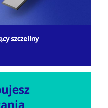
ący szczeliny
ujesz
zania