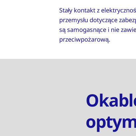
Stały kontakt z elektrycz
przemysłu dotyczące zabezp
są samogasnące i nie zawi
przeciwpożarową.
Okabl
optym