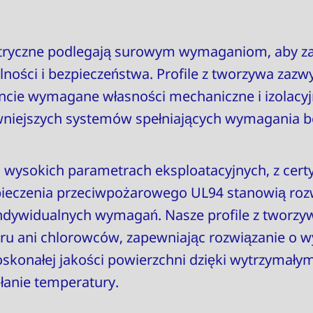
tryczne podlegają surowym wymaganiom, aby z
ności i bezpieczeństwa. Profile z tworzywa zazwy
ie wymagane własności mechaniczne i izolacyj
wniejszych systemów spełniających wymagania b
wysokich parametrach eksploatacyjnych, z certy
ieczenia przeciwpożarowego UL94 stanowią roz
dywidualnych wymagań. Nasze profile z tworzyw
ru ani chlorowców, zapewniając rozwiązanie o w
oskonałej jakości powierzchni dzięki wytrzymał
łanie temperatury.