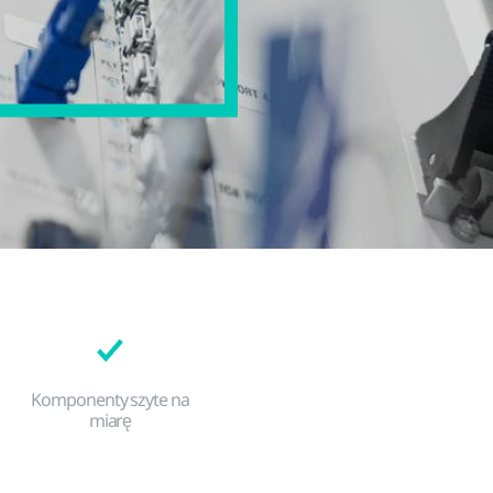
Komponenty szyte na
miarę