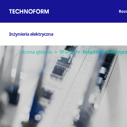
Main
Przejdź
navigation
do
Roz
treści
Inżynieria elektryczna
Strona główna
Branże
Inżynieria elektryc