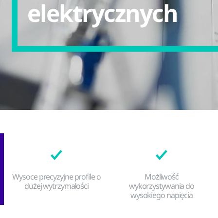
elektrycznych
Wysoce precyzyjne profile o
Możliwość
dużej wytrzymałości
wykorzystywania do
wysokiego napięcia