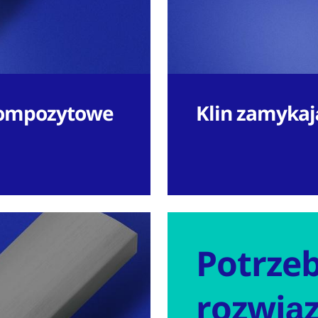
kompozytowe
Klin zamykaj
Potrzeb
rozwią