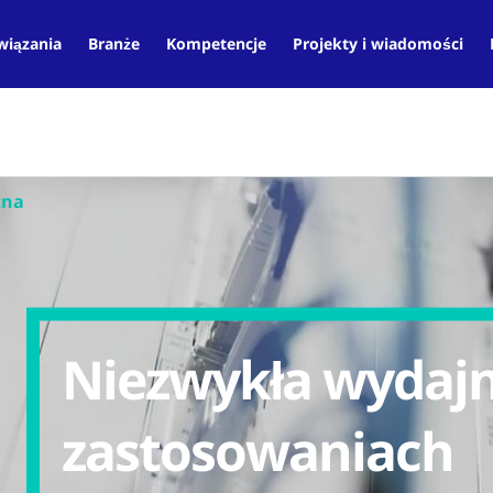
wiązania
Branże
Kompetencje
Projekty i wiadomości
zna
Niezwykła wydaj
zastosowaniach