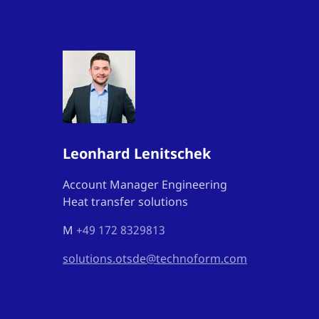
Leonhard Lenitschek
Account Manager Engineering
Heat transfer solutions
M
+49 172 8329813
solutions.otsde@technoform.com