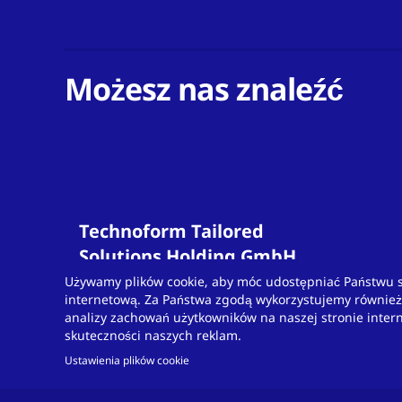
Możesz nas znaleźć
Technoform Tailored
Solutions Holding GmbH
Otto-Hahn-Str.
34
Używamy plików cookie, aby móc udostępniać Państwu 
internetową. Za Państwa zgodą wykorzystujemy również p
34253
Lohfelden
analizy zachowań użytkowników na naszej stronie inter
Germany
skuteczności naszych reklam.
T
T +49 561 9583-900
Ustawienia plików cookie
solutions.otsde@technoform.com