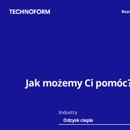
Main
Przejdź
navigation
do
Roz
treści
Jak możemy Ci pomóc
Industry
Odzysk ciepła