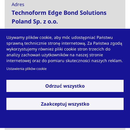
Adres
Technoform Edge Bond Solutions
Poland Sp. z o.o.
Za Górą 23A
Używamy plików cookie, aby móc udostępniać Państwu
32-050 Skawina
sprawną technicznie stronę internetową. Za Państwa zgodą
Polska
wykorzystujemy również pliki cookie stron trzecich do
analizy zachowań użytkowników na naszej stronie
internetowej oraz do pomiaru skuteczności naszych reklam.
Ustawienia plików cookie
Contact Person
Marcin Knapik
Odrzuć wszystko
Extrusion Manager
Zaakceptuj wszystko
E-Mail
marcin.knapik@technoform.com