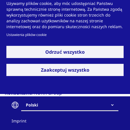
Używamy plików cookie, aby móc udostępniać Państwu
sprawną technicznie stronę internetową. Za Państwa zgodą
wykorzystujemy również pliki cookie stron trzecich do
analizy zachowań użytkowników na naszej stronie
internetowej oraz do pomiaru skuteczności naszych reklam.
Ustawienia plików cookie
Odrzuć wszystko
© Technoform
Zaakceptuj wszystko
Architekt:
Skidmore, Owings & Merrill (SOM)
Konsultant:
NORR Group
Firma budowlana:
Arabian Construction Co.
Polski
Producent przeszkleń:
Guardian Glass Middle East &
Africa
Contact
Imprint
Zastosowane rozwiązania Technoform:
Profile
and
izolacyjne do przekładek termicznych