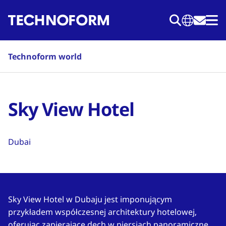
Przejdź
do
treści
Technoform world
Sky View Hotel
Dubai
Sky View Hotel w Dubaju jest imponującym
przykładem współczesnej architektury hotelowej,
oferując zapierające dech w piersiach panoramiczne