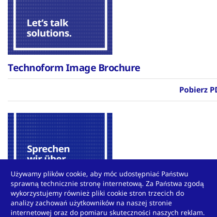
Technoform Image Brochure
Pobierz P
Używamy plików cookie, aby móc udostępniać Państwu
sprawną technicznie stronę internetową. Za Państwa zgodą
wykorzystujemy również pliki cookie stron trzecich do
Technoform Imagebroschüre
analizy zachowań użytkowników na naszej stronie
internetowej oraz do pomiaru skuteczności naszych reklam.